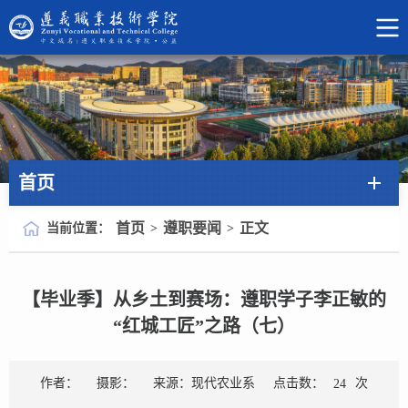
首页
首页
遵职要闻
正文
当前位置：
>
>
【毕业季】从乡土到赛场：遵职学子李正敏的
“红城工匠”之路（七）
点击数：
次
作者：
摄影：
来源：现代农业系
24