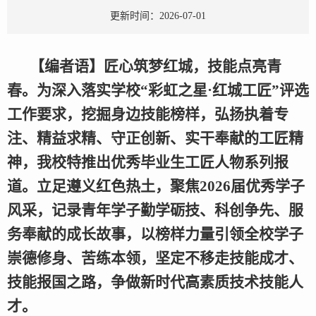
更新时间：2026-07-01
【编者语】匠心筑梦红城，技能点亮青
春。为深入落实学校“彩虹之星·红城工匠”评选
工作要求，挖掘身边技能榜样，弘扬执着专
注、精益求精、守正创新、实干奉献的工匠精
神，我校特推出优秀毕业生工匠人物系列报
道。立足遵义红色热土，聚焦2026届优秀学子
风采，记录青年学子勤学砺技、科创争先、服
务奉献的成长故事，以榜样力量引领全校学子
崇德修身、苦练本领，坚定不移走技能成才、
技能报国之路，争做新时代高素质技术技能人
才。