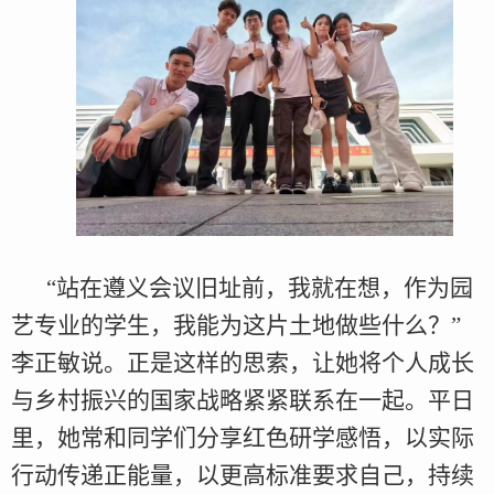
“站在遵义会议旧址前，我就在想，作为园
艺专业的学生，我能为这片土地做些什么？”
李正敏说。正是这样的思索，让她将个人成长
与乡村振兴的国家战略紧紧联系在一起。平日
里，她常和同学们分享红色研学感悟，以实际
行动传递正能量，以更高标准要求自己，持续