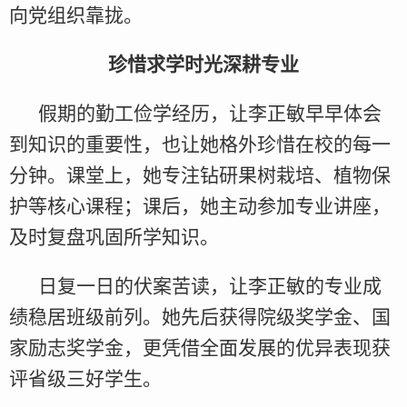
向党组织靠拢。
珍惜求学时光深耕专业
假期的勤工俭学经历，让李正敏早早体会
到知识的重要性，也让她格外珍惜在校的每一
分钟。课堂上，她专注钻研果树栽培、植物保
护等核心课程；课后，她主动参加专业讲座，
及时复盘巩固所学知识。
日复一日的伏案苦读，让李正敏的专业成
绩稳居班级前列。她先后获得院级奖学金、国
家励志奖学金，更凭借全面发展的优异表现获
评省级三好学生。