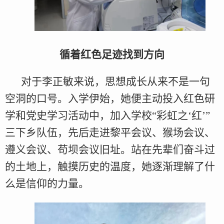
循着红色足迹找到方向
对于李正敏来说，思想成长从来不是一句
空洞的口号。入学伊始，她便主动投入红色研
学和党史学习活动中，加入学校“彩虹之‘红’”
三下乡队伍，先后走进黎平会议、猴场会议、
遵义会议、苟坝会议旧址。站在先辈们奋斗过
的土地上，触摸历史的温度，她逐渐理解了什
么是信仰的力量。