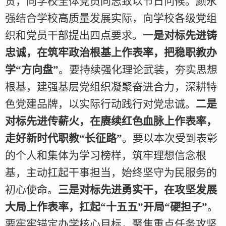
贺，向学校全体党员同志致以节日问候。颜永
强结合学校高质量发展实际，向学校各级党组
织和党员干部提出四点要求。
一是对标先进铸
忠诚，在筑牢政治根基上作表率，把稳职教办
学“方向盘”
。要持续强化理论武装，夯实思想
根基，建强基层党组织凝聚奋进合力，深耕特
色党建品牌，以实际行动践行对党忠诚。
二是
对标先进传薪火，在赓续红色血脉上作表率，
走好新时代职教“长征路”
。要以本次受到表彰
的个人和集体为学习榜样，筑牢理想信念根
基，主动扛起干事担当，始终坚守为民服务的
初心使命。
三是对标先进勇实干，在攻坚发展
大局上作表率，扛起“十五五”开局“硬担子”
。
要牢牢锚定办学核心目标，聚焦重点任务攻坚