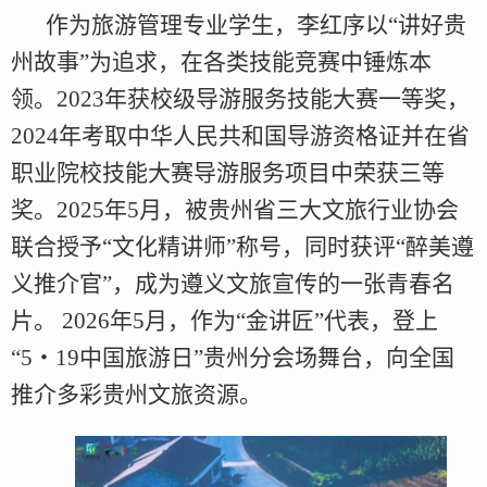
作为旅游管理专业学生，李红序以“讲好贵
州故事”为追求，在各类技能竞赛中锤炼本
领。2023年获校级导游服务技能大赛一等奖，
2024年考取中华人民共和国导游资格证并在省
职业院校技能大赛导游服务项目中荣获三等
奖。2025年5月，被贵州省三大文旅行业协会
联合授予“文化精讲师”称号，同时获评“醉美遵
义推介官”，成为遵义文旅宣传的一张青春名
片。 2026年5月，作为“金讲匠”代表，登上
“5・19中国旅游日”贵州分会场舞台，向全国
推介多彩贵州文旅资源。