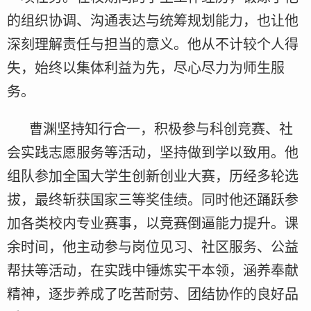
的组织协调、沟通表达与统筹规划能力，也让他
深刻理解责任与担当的意义。他从不计较个人得
失，始终以集体利益为先，尽心尽力为师生服
务。
曹渊坚持知行合一，积极参与科创竞赛、社
会实践志愿服务等活动，坚持做到学以致用。他
组队参加全国大学生创新创业大赛，历经多轮选
拔，最终斩获国家三等奖佳绩。同时他还踊跃参
加各类校内专业赛事，以竞赛倒逼能力提升。课
余时间，他主动参与岗位见习、社区服务、公益
帮扶等活动，在实践中锤炼实干本领，涵养奉献
精神，逐步养成了吃苦耐劳、团结协作的良好品