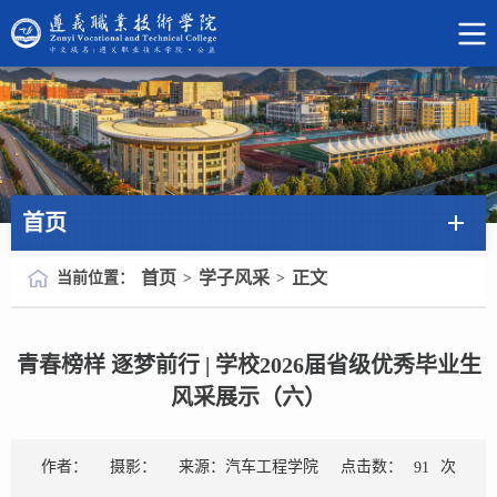
首页
首页
学子风采
正文
当前位置：
>
>
青春榜样 逐梦前行 | 学校2026届省级优秀毕业生
风采展示（六）
点击数：
次
作者：
摄影：
来源：汽车工程学院
91