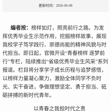
更新时间：2026-06-08
编者按：
榜样如灯，照亮前行之路。为发
挥优秀毕业生示范作用，挖掘榜样故事，展现
我校学子笃学践行、崇德尚能的精神风貌与时
代担当。即日起，官微开设“青春榜样 逐梦前
行”专栏，陆续推出“省级优秀毕业生风采”系列
报道。栏目将分享学子成长历程与追梦感悟，
以榜样力量凝心聚力，激励全体同学不负时
光、实干奋进，争做理想坚定、勇于担当、砥
砺拼搏的新时代青年。
以青春之我担时代之责