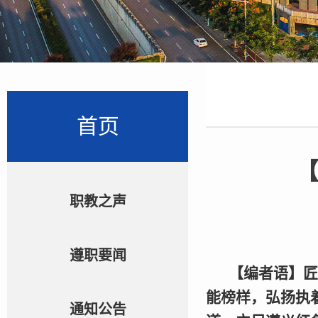
首页
职教之声
遵职要闻
【编者语】
匠
能榜样，弘扬执
通知公告