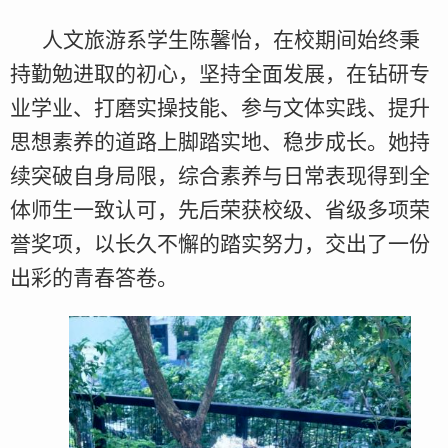
人文旅游系学生陈馨怡，在校期间始终秉
持勤勉进取的初心，坚持全面发展，在钻研专
业学业、打磨实操技能、参与文体实践、提升
思想素养的道路上脚踏实地、稳步成长。她持
续突破自身局限，综合素养与日常表现得到全
体师生一致认可，先后荣获校级、省级多项荣
誉奖项，以长久不懈的踏实努力，交出了一份
出彩的青春答卷。