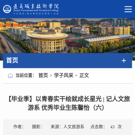
首页
首页
学子风采
正文
当前位置：
>
>
【毕业季】以青春实干绘就成长星光 | 记人文旅
游系 优秀毕业生陈馨怡（六）
点击数：
次
作者：
摄影：
来源：人文旅游系
43