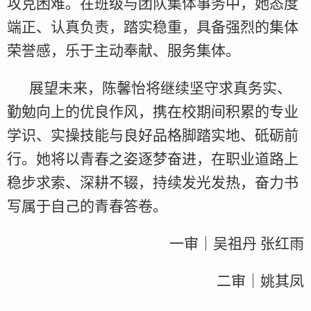
攻克困难。在班级与团队集体事务中，她态度
端正、认真负责，踏实稳重，具备强烈的集体
荣誉感，乐于主动奉献、服务集体。
展望未来，陈馨怡将继续坚守求真务实、
勤勉向上的优良作风，携在校期间积累的专业
学识、实操技能与良好品格脚踏实地、砥砺前
行。她将以青春之姿逐梦奋进，在职业道路上
稳步求索、深耕不辍，持续发光发热，奋力书
写属于自己的青春答卷。
一审｜吴祖丹 张红雨
二审｜姚其凤