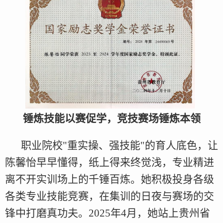
锤炼技能以赛促学，竞技赛场锤炼本领
职业院校"重实操、强技能"的育人底色，让
陈馨怡早早懂得，纸上得来终觉浅，专业精进
离不开实训场上的千锤百炼。她积极投身各级
各类专业技能竞赛，在集训的日夜与赛场的交
锋中打磨真功夫。2025年4月，她站上贵州省