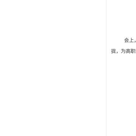
会上
拢，为高职