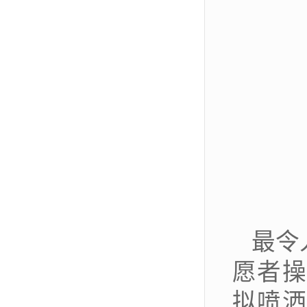
最令
愿者操
拟喷洒