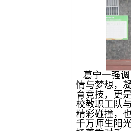
葛宁一强调
情与梦想，
育竞技，更
校教职工队
精彩碰撞，
千万师生阳