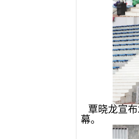
覃晓龙宣布
幕。