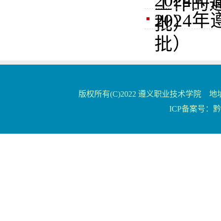
202
工作的通
202
批）
批）
版权所有(C)2022 遵义职业技术学院 地
ICP备案号：黔IC