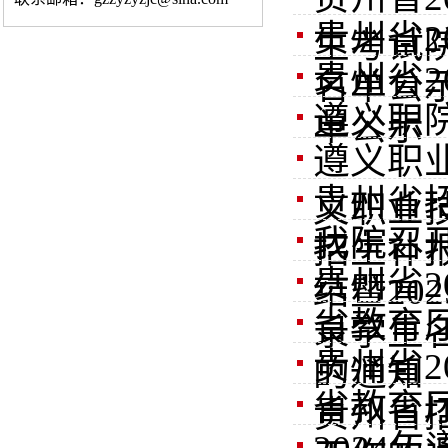
贵州省
生考试
贵州省
名单公
遵义职院
单公示
遵义职
贵州省
义职业
我院召
招生补
贵州省2
结暨20
省教育
录学生名
贵州省
的通知
省教育
贵州省