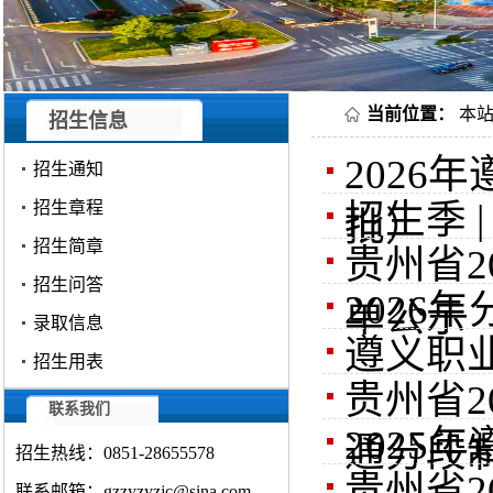
当前位置：
本
招生信息
202
招生通知
招生季 
招生章程
批）
招生简章
贵州省
招生问答
2026
单公示
录取信息
遵义职业
招生用表
贵州省2
联系我们
2025
通分段制
招生热线：0851-28655578
贵州省
联系邮箱：gzzyzyzjc@sina.com