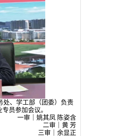
务处、学工部（团委）负责
业专员参加会议。
一审｜姚其凤 陈姿含
二审｜黄 芳
三审｜余显正