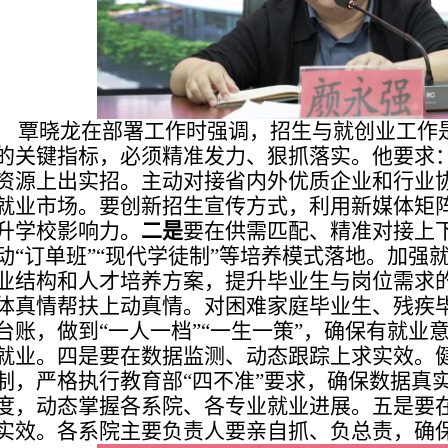
覃晓龙在部署工作时强调，招生与就创业工作
的关键指标，必须精准发力、狠抓落实。他要求
资源上出实招。主动对接省内外优质企业和行业
就业市场。要创新招生宣传方式，利用新媒体矩
升学校影响力。
二是
要在供需匹配、精准对接上
动“订单班”“现代学徒制”等培养模式落地。加强
业结构和人才培养方案，提升毕业生与岗位需求
体真情帮扶上动真情。对困难家庭毕业生、残疾毕
台账，做到“一人一档”“一生一策”，确保有就业
就业。四是要在数据监测、动态跟踪上求实效。
制，严格执行教育部“四不准”要求，确保数据真
度，动态掌握各系院、各专业就业进展。五是要
实效。各系院主要负责人要亲自抓、负总责，确