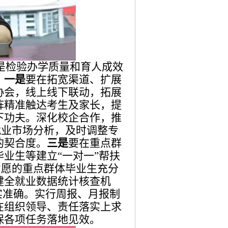
是检验办学质量和育人成效
：
一是
要在拓宽渠道、扩展
协会，线上线下联动，拓展
阵精准触达考生及家长，提
下功夫。深化校企合作，推
就业市场分析，及时调整专
的契合度。
三是
要在重点群
业生等建立“一对一”帮扶
意愿的重点群体毕业生充分
健全就业数据统计核查机
实准确。实行周报、月报制
在组织领导、责任落实上求
保各项任务落地见效。