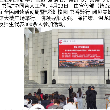
+书院”协同育人工作，4月23日，由宣传部（统
届全民阅读活动周暨“彩虹校园·书香黔行·阅见美
馆大楼广场举行。院领导颜永强、凃祥策、温龙
及师生代表300余人参加活动。