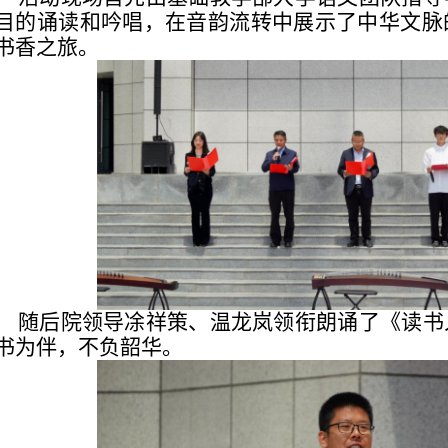
目的诵读和吟唱，在音韵流转中展示了中华文脉
书香之旅。
随后院领导凃祥策、温龙岚领衔朗诵了《读书
书为伴，不负韶华。