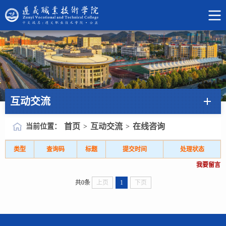
互动交流
首页
互动交流
在线咨询
当前位置：
>
>
类型
查询码
标题
提交时间
处理状态
我要留言
共0条
上页
1
下页