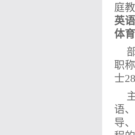
庭
英
体
职称
士2
语
导