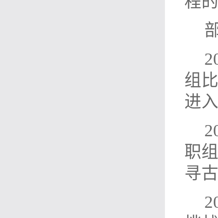
程
组
进
2
职
寻
2