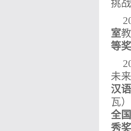
挑
室
等
未来
汉
瓦
全
秀