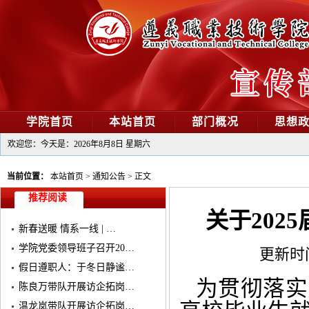
学院首页
本站首页
部门概况
思想
欢迎您：今天是：
2026年8月8日 星期六
当前位置：
本站首页
>
通知公告
>
正文
推荐阅读
关于202
新春送暖 情系一线 | …
学院党委领导班子召开20…
更新时间：
假日遵职人：于冬日静谧…
为贯彻落实
陈良万带队开展访企拓岗…
温龙岚带队开展访企拓岗…