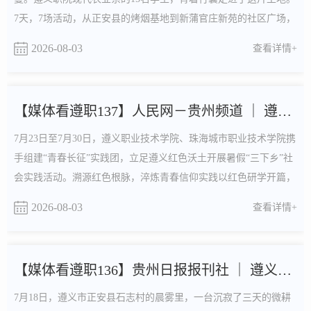
7天，7场活动，从正安县的烤烟基地到新蒲官庄新苑的社区广场，
他们的青春与乡土相遇，勤俭二字，在汗水里长出根须。大棚里，
2026-08-03
查看详情+
弯腰问收成7月23日，正安县一处西瓜大棚。基地种植带头人弯腰
拨开瓜叶，露出地膜下细细的滴灌带：“水从这儿直接喂到根上，
一滴都不浪费。”一群年轻面孔蹲在垄沟里，有的画管道...
【媒体看遵职137】人民网－贵州频道 ｜ 遵义职院携手珠海城市...
7月23日至7月30日，遵义职业技术学院、珠海城市职业技术学院携
手组建“青春长征”实践团，立足遵义红色沃土开展暑假“三下乡”社
会实践活动。溯源红色根脉，淬炼青春信仰实践以红色研学开篇，
让青年学子在行走的思政课堂中汲取精神力量。队员们先后走进红
2026-08-03
查看详情+
军山烈士陵园、遵义会议会址、苟坝会议旧址，观看《伟大转折》
沉浸式情景剧，系统体悟遵义会议“坚持真理、独立自主、团结统
一”的伟大精神。队员们凭吊革命先烈、回望峥嵘....
【媒体看遵职136】贵州日报报刊社 ｜ 遵义职院融创驰行“三下...
7月18日，遵义市正安县石志村的晨雾里，一台沉寂了三天的微耕