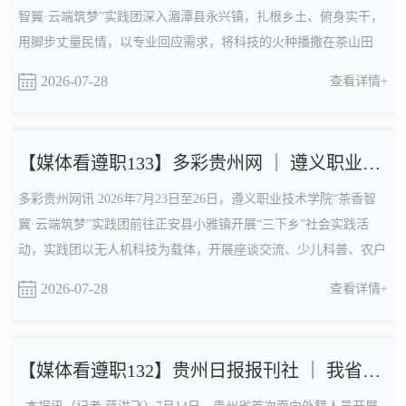
智翼·云端筑梦”实践团深入湄潭县永兴镇，扎根乡土、俯身实干，
用脚步丈量民情，以专业回应需求，将科技的火种播撒在茶山田
间，用实际行动践行“把论文写在祖国大地上”的青春誓言。 科技
2026-07-28
查看详情+
助农：实践队走进田间地头 实践队员结合自己的专业知识，开展
茶园土壤检测、生态循环模式推广等服务，助力茶园绿色提质发展
结合当地地形条件与产业需求，探索无人机在茶园植...
【媒体看遵职133】多彩贵州网 ｜ 遵义职业技术学院：科技助农...
多彩贵州网讯 2026年7月23日至26日，遵义职业技术学院“茶香智
翼·云端筑梦”实践团前往正安县小雅镇开展“三下乡”社会实践活
动，实践团以无人机科技为载体，开展座谈交流、少儿科普、农户
植保技术宣讲系列活动，用科技之翼为乡村振兴注入青春动能。科
2026-07-28
查看详情+
普润童心，点燃乡村科技梦。实践团队在小雅镇桐梓坪村向青少年
开展无人机科普课堂。队员们展示教学无人机，用通俗语言讲解飞
行器基础原理，演示基础操作，带领孩子们近距离感受...
【媒体看遵职132】贵州日报报刊社 ｜ 我省首次开展涉外茶艺技...