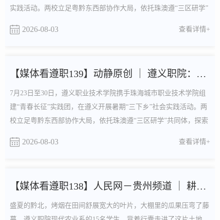
实践活动。两校立足粤黔东西部协作大局，依托珠澳遵“三区研学”
共同体，探索“三阶四维·山海共育”跨区域实践育人模式，引导青
2026-08-03
查看详情+
年学生在红色沃土中铸魂、在乡土一线中问道、在惠民服务中力
行，以实际行动书写青春答卷。寻根铸魂，在红色热土上坚定信仰
实践团走进红军山烈士陵园肃立默哀，在遵义会议...
【媒体看遵职139】动静原创 ｜ 遵义职院：山海携手践初心 青...
7月23日至30日，遵义职业技术学院携手珠海城市职业技术学院组
建“青春长征”实践团，在遵义开展暑期“三下乡”社会实践活动。两
校立足粤黔东西部协作大局，依托珠澳遵“三区研学”共同体，探索
“三阶四维·山海共育”跨区域实践育人模式，引导青年学生在红色
2026-08-03
查看详情+
沃土中铸魂、在乡土一线中问道、在惠民服务中力行，以实际行动
书写青春答卷。寻根铸魂，在红色热土上坚定信仰实践团走进红军
山烈士陵园肃立默哀，在遵义会议会址回望生死....
【媒体看遵职138】人民网－贵州频道 ｜ 耕读传家 惜粮筑梦
盛夏的黔北，烤烟在田间舒展宽大的叶片，大棚里的瓜果压弯了藤
蔓。遵义职院现代农业系的15名学生，背着行囊走进了这片土地。