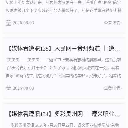
机终于重新发动起来。村民杨大叔蹲在一旁，看着自家“趴窝”的宝
贝疙瘩被几个下乡实践的年轻人捣鼓好了，粗糙的手掌在裤腿上擦
了又擦，心中难掩喜悦。“耽误的农时，这下能抢回来了。”说话
2026-08-03
查看详情+
间，遵义职业技术学院融创驰行社会实践团队的队员陈涛已经抹了
把汗，背起工具包往下一户赶。包里装的是扳手、万用表和一本翻
得卷了边的《农用机械常见故障速查手册》。这是遵义...
【媒体看遵职135】人民网－贵州频道 ｜ 遵义职院融创驰行“三...
“突突突——突突突——”遵义市正安县石志村的晨雾里，这台沉寂
了3天的微耕机终于重新“唱起了歌”。村民杨大叔蹲在一旁，看着
自家“趴窝”的宝贝疙瘩被几个下乡实践的年轻人捣鼓好了，粗糙的
手掌在裤腿上擦了又擦，接过钥匙时眼圈有些泛红：“耽误的农
2026-08-03
查看详情+
时，这下能抢回来了。”说话间，遵义职业技术学院融创驰行“三下
乡”社会实践团队的队员陈涛已经抹了把汗，背起工具包往下一户
赶。包里装的是扳手、万用表和一本翻得卷了边的...
【媒体看遵职134】多彩贵州网 ｜ 遵义职业技术学院：茶香智翼...
多彩贵州网讯 2026年7月20日至22日，遵义职业技术学院“茶香