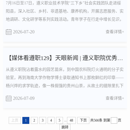
7月16日至17日，遵义职业技术学院“三下乡”社会实践团队走进绥
阳县，深入社区、乡村、非遗基地、康养机构，开展志愿服务、实
地调研、文化研学等系列实践活动。青年学子在行走中增长见识，
在服务中锤炼本领。活动首站，实践团队来到风华镇虹桥社区童伴
2026-07-20
查看详情+
之家，聚焦留守儿童关爱保护，开展了一场别开生面的暖心服务。
在儿童活动中心里，青年学子与孩子们分组结对，共同完成画作。
调色、勾线、填涂，志愿者们俯身耐心引导，孩子们尽...
【媒体看遵职129】天眼新闻 | 遵义职院优秀毕业生杨兴烨：脚...
从遵义职院沾着露水的园艺苗床，到中国农科院灯火通明的分子实
验室，再到海南大学作物学博士录取通知书上那枚鲜红的印章——
杨兴烨的求学轨迹，像一株倔强的贵州山茶，从故土的缝隙里扎下
根，一路攀援，终在科学的枝头绽出花蕾。杨兴烨与同学老师合影
2026-07-09
查看详情+
2026年盛夏，这位来自贵州的00后姑娘即将启程，攻读作物遗传育
种研究方向的博士学位。回望十余载风雨兼程，她目光澄澈：“我
从未忘记出发时的样子——把学到的每一点本事，都带....
...
上页
1
2
3
4
5
48
下页
共566条
到第
页
跳转