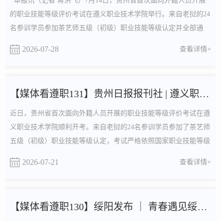
本报讯（记者 蒋洪飞）7月14日，贵州省首次面向外籍人员开展
的职业技能等级评价考试在遵义职业技术学院举行。来自老挝的24
名参训学员参加茶艺师五级（初级）职业技能等级认定并全部通
过。本次考试是对涉外茶艺培训成效的集中检验，也是我省深化跨
2026-07-28
查看详情+
境职业教育合作、以茶为媒促进中外人文交流的生动实践。 从识
茶辨茶、温杯洁具入门，细致讲解绿茶冲泡手法、水温把控、出汤
时长……数月来，专业茶艺师手把手教导这批老挝来华短....
【媒体看遵职131】贵州日报报刊社 | 遵义职院完成贵州省首次...
近日，贵州省首次面向外籍人员开展的职业技能等级评价考试在遵
义职业技术学院顺利开考。来自老挝的24名参训学员参加了茶艺师
五级（初级）职业技能等级认定，考试严格依照国家职业技能等级
认定标准实施，全程规范有序。考试现场考试现场，理论考场内鸦
2026-07-21
查看详情+
雀无声，老挝学员们埋头答题，试卷上工整的汉字书写着他们对茶
文化常识、茶叶基础知识的理解。实操环节，学员们依次完成备
器、温器、投茶、注水、出汤、奉茶等全套茶艺流程，动....
【媒体看遵职130】绥阳发布 ｜ 青春遇见绥阳 ｜ 遵义职业技术...