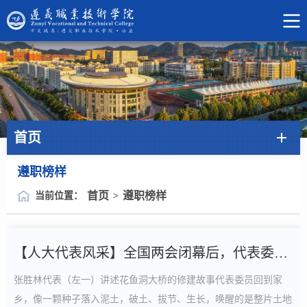
首页
遵职榜样
首页
遵职榜样
当前位置：
>
【人大代表风采】全国两会闭幕后，代表委员们在忙啥
张胜林代表（左一）讲述花鱼洞大桥的修建故事代表委员回到家
乡，像一颗种子落入泥土，破土、拔节、生长，唤醒的是整片土地