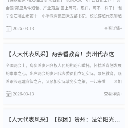
【连续报道·报效祖国 建功西部】“以前大家一听‘去西部工作’，常
会跟‘那里条件艰苦、产业落后’画上等号。现在，可不一样了！”和
宁夏石嘴山市第十一小学教育集团党支部书记、校长薛超代表聊起
青年建功西部话题，她一下子兴奋起来。“就拿我们宁夏来说，
2026-03-13
查看详情+
搞‘东数西算’、葡萄酒和枸杞深加工，都是新赛道。特别是石嘴
山，以前叫‘煤城’，现在可是‘产业转型示范市’，在这里生活工
作，美气得很！”薛超代表介绍。她告诉记者....
【人大代表风采】两会看教育！贵州代表这样说......
全国两会上，肩负着贵州各族人民的期盼和重托，怀揣着谋划发展
的拳拳之心，出席两会的贵州代表委员们立足实际，聚焦教育，既
着眼长远建睿智之言，又紧扣实际献务实之策，一起来看——01加
强大学生创新创业能力培训全国人大代表、中国工程院院士、贵州
2026-03-13
查看详情+
大学校长 宋宝安西部地区在发展特色产业、改善医疗条件、乡村
文明治理等方面，人才短缺现象尤为突出，特别是在乡镇层面，非
常需要大学生的加入。建议高校在人才培养过程中，加强...
【人大代表风采】【探团】贵州：法治阳光照进大山深处