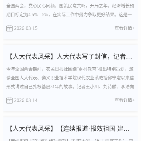
全国两会，党心民心同频，国策民意共鸣。开局之年，经济增长预
期目标定为4.5%—5%，在实际工作中努力争取更好结果。这是一
个稳中求进、积极务实的目标，也向世界传递出中国经济稳定发展
2026-03-15
查看详情+
的信心和力量
【人大代表风采】人大代表写了封信，记者心微微一颤
今年全国两会期间，农民日报社围绕“乡村教育”推出特别策划，邀
请全国人大代表、遵义职业技术学院现代农业系教授邱宁宏以来信
形式讲述自己扎根基层31年的故事。记者王小川、刘诗麟、李浩向
“我在现场”来稿，讲述报道经历体会。本栏目长期征稿，详细信息
2026-03-14
查看详情+
附文末。我在现场丨人大代表写了封信，记者破防了 本文作者：
王小川 刘诗麟 李浩今年两会，重农强音一浪高过一浪，乡村话题
频频登上热搜。一场与时间赛跑的策划就此开始。（...
【人大代表风采】【连续报道·报效祖国 建功西部】让青春在西...