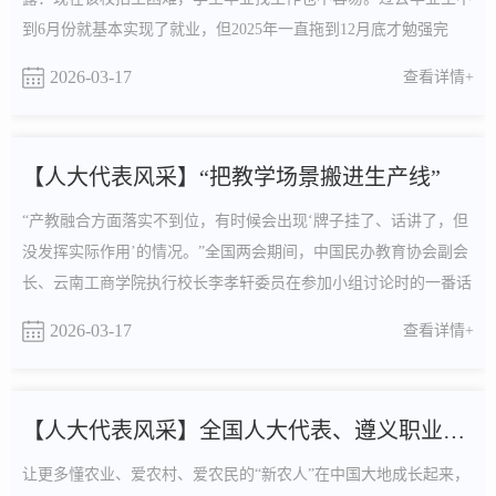
到6月份就基本实现了就业，但2025年一直拖到12月底才勉强完
成。今年政府工作报告提出，持续开展大规模职业技能提升培训，
2026-03-17
查看详情+
让更多劳动者拥有一技之长，更好就业增收。“拥有一技之长，更
好就业增收”，不少代表委员认为，这离不开有用、有效的职业技
能培训。2025年9月，由上海市总工会和上海开放大学联合打....
【人大代表风采】“把教学场景搬进生产线”
“产教融合方面落实不到位，有时候会出现‘牌子挂了、话讲了，但
没发挥实际作用’的情况。”全国两会期间，中国民办教育协会副会
长、云南工商学院执行校长李孝轩委员在参加小组讨论时的一番话
引发现场热议。“产教融合要真融合，深度融合。”李孝轩委员说。
2026-03-17
查看详情+
“企业参与教材开发、课程设计的深度不足，最新技术、工艺难以
快速融入教学。”浙江晨光电缆股份有限公司培训中心主任韩其芳
代表平时可以同时接触到职校学生和一线职工，....
【人大代表风采】全国人大代表、遵义职业技术学院教师邱宁宏...
让更多懂农业、爱农村、爱农民的“新农人”在中国大地成长起来，