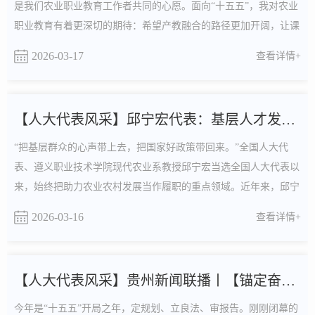
是我们农业职业教育工作者共同的心愿。面向“十五五”，我对农业
职业教育有着更深切的期待：希望产教融合的路径更加开阔，让课
程体系与现代农业发展的新标准、新技术同频共振，把课堂搬到田
2026-03-17
查看详情+
间、把论文写在大地，让学生在解决真问题中练就真本领。希望更
多职业院校能把学生放到生产一线，让他们在服务乡村振兴的实践
中涵养情怀、锤炼本领。手上有茧、脚下有泥、心....
【人大代表风采】邱宁宏代表：基层人才发展，根基在培育，关...
“把基层群众的心声带上去，把国家好政策带回来。”全国人大代
表、遵义职业技术学院现代农业系教授邱宁宏当选全国人大代表以
来，始终把助力农业农村发展当作履职的重点领域。近年来，邱宁
宏深入多个乡镇、村社、涉农企业开展调研，走访了200余名基层
2026-03-16
查看详情+
农技人才、农户和企业负责人，收集社情民意。在走访调研中，邱
宁宏了解到，基层涉农人才待遇偏低、晋升渠道狭窄、培训资源不
足、留不住人成为反映强烈的问题。“很多基层农技员扎...
【人大代表风采】贵州新闻联播丨【锚定奋斗目标 全力开局起步...
今年是“十五五”开局之年，定规划、立良法、审报告。刚刚闭幕的