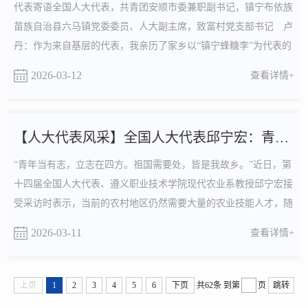
代表寄语全国人大代表，共青团安顺市委兼职副书记，镇宁布依族
苗族自治县六马镇党委委员、人大副主席，致富村党支部书记 卢
丹：作为来自基层的代表，我亲历了家乡以“镇宁蜂糖李”为代表的
特色产业从发展到壮大的过程，看到了检察机关主动务实的法治护
2026-03-12
查看详情+
航。检察官既关注产业本身，更将司法保护延伸至农村妇女创业就
业、留守儿童保障等民生领域，通过支持起诉、司法救助等方式，
实实在在为乡村振兴“最后一公里”清障赋能。这让....
【人大代表风采】全国人大代表邱宁宏：青年当有志 田间育新人
“青年当有志，立志在四方。祖国需要处，皆是我故乡。”近日，第
十四届全国人大代表、遵义职业技术学院现代农业系教授邱宁宏接
受采访时表示，当前的农村地区仍然需要大量的农业技能人才，随
着2026年中央一号文件发布，对农业技能人才的要求更高了。邱宁
2026-03-11
查看详情+
宏认为，“要服务农业，肯定要懂农业、爱农村、爱农民。”在这个
基础上，还需要懂现代化农业，不仅要懂技术，还要懂经营、懂管
理。遵义职业技术学院紧贴当地农业产业发展势头....
上页
1
2
3
4
5
6
下页
共62条
到第
页
跳转