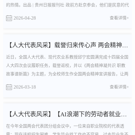
的热情。出品 | 贵州日报报刊社·政前方赴京参会，他们是民意的代
言人：群众的难处、企业的困惑、基层的期盼，化作一份份议案、
2026-04-28
查看详情+
建议、提案、发言，直达国家决策层。回到家乡，他们是政策的传
声筒：用接地气的方言拆解政策要点，结合本地实际讲透“国家红
利怎么享”“家乡发展怎么干”。全国两会闭幕已满一....
【人大代表风采】载誉归来传心声 两会精神进校园——我校举行...
近日，全国人大代表、现代农业系教授邱宁宏圆满完成十四届全国
人大四次会议履职任务，载誉返校，并以《两会精神凝共识 职教
故事谱新篇》为主题，为全校师生作全国两会精神宣讲报告，让两
会“好声音”“好政策” 直抵校园、入脑入心。党委书记颜永强主持会
2026-03-18
查看详情+
议并讲话。颜永强代表学校对邱宁宏教授圆满完成全国人大代表职
责、载誉归来表示热烈祝贺和衷心感谢。他指出，邱宁宏教授作为
我校农业教育领域的骨干力量，是享受省政府特殊....
【人大代表风采】【AI浪潮下的劳动者就业之路】AI新赛道，如...
在今年全国两会代表团分组会议中，一位来自职业院校的代表透
露：现在该校招生困难，学生毕业找工作也不容易。过去毕业生不