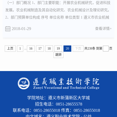
（一）部门概况 1、部门主要职能：开展农业机械研究，促进科技
发展。农业机械制造及其自动化研究、农业机械设计及理论研究。
2、部门预算单位构成 序号 单位名称 单位类型 1 遵义市农业机械
研究所 财政全额补助事业单...
2018-01-29
查看详情+
...
上页
1
16
17
18
19
20
下页
共239条
到第
页
跳转
学院地址：遵义市新蒲新区大学城
招生电话：0851-28655578
联系电话：0851-28655018 传真：0851-28655018
中文域名：遵义职业技术学院 · 公益