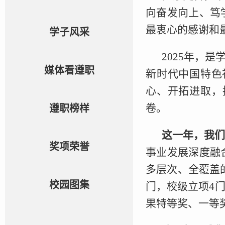
向奋发向上、笃
最衷心的感谢和
学子风采
2025年，
媒体看遵职
新时代中国特色
心、开拓进取，
卷。
遵职榜样
这一年，我
奖项荣誉
事业发展深度融
多层次、全覆盖
校园图集
门，校级立项4
果特等奖、一等