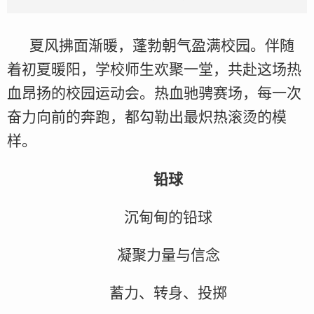
夏风拂面渐暖，蓬勃朝气盈满校园。伴随
着初夏暖阳，学校师生欢聚一堂，共赴这场热
血昂扬的校园运动会。热血驰骋赛场，每一次
奋力向前的奔跑，都勾勒出最炽热滚烫的模
样。
铅球
沉甸甸的铅球
凝聚力量与信念
蓄力、转身、投掷