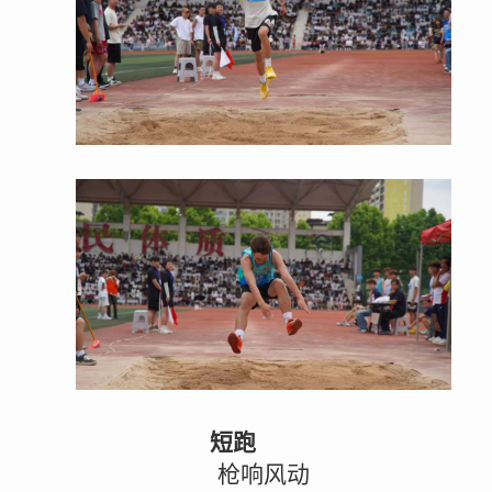
短跑
枪响风动