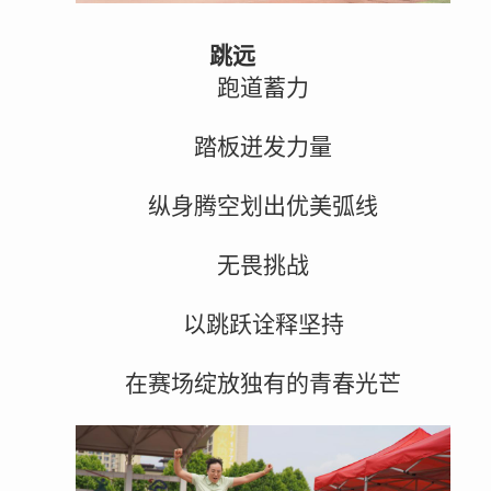
跳远
跑道蓄力
踏板迸发力量
纵身腾空划出优美弧线
无畏挑战
以跳跃诠释坚持
在赛场绽放独有的青春光芒