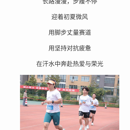
长路漫漫，步履不停
迎着初夏微风
用脚步丈量赛道
用坚持对抗疲惫
在汗水中奔赴热爱与荣光