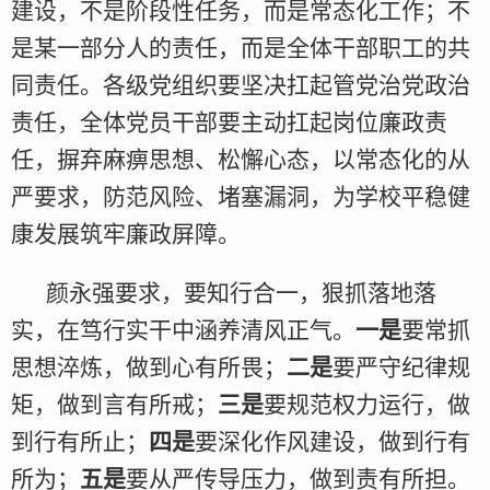
建设，不是阶段性任务，而是常态化工作；不
是某一部分人的责任，而是全体干部职工的共
同责任。各级党组织要坚决扛起管党治党政治
责任，全体党员干部要主动扛起岗位廉政责
任，摒弃麻痹思想、松懈心态，以常态化的从
严要求，防范风险、堵塞漏洞，为学校平稳健
康发展筑牢廉政屏障。
颜永强要求，要知行合一，狠抓落地落
实，在笃行实干中涵养清风正气。
一是
要常抓
思想淬炼，做到心有所畏；
二是
要严守纪律规
矩，做到言有所戒；
三是
要规范权力运行，做
到行有所止；
四是
要深化作风建设，做到行有
所为；
五是
要从严传导压力，做到责有所担。