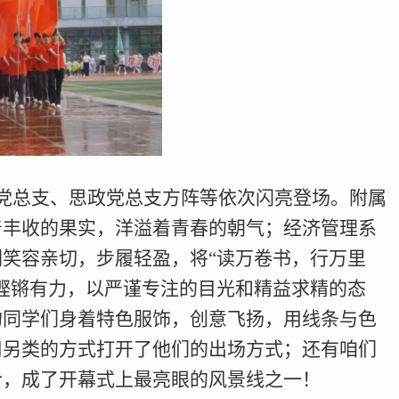
党总支、思政党总支方阵等依次闪亮登场。附属
着丰收的果实，洋溢着青春的朝气；经济管理系
笑容亲切，步履轻盈，将“读万卷书，行万里
铿锵有力，以严谨专注的目光和精益求精的态
的同学们身着特色服饰，创意飞扬，用线条与色
用另类的方式打开了他们的出场方式；还有咱们
合，成了开幕式上最亮眼的风景线之一！