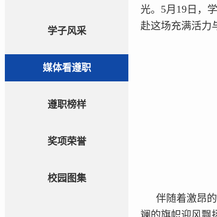
光。5月19日
赴这场充满活力
学子风采
媒体看遵职
遵职榜样
奖项荣誉
校园图集
伴随着激昂的
斓的旗帜迎风飘