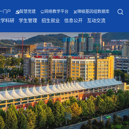
一门户
智慧党建
网络教学平台
辣椒基因组数据库
教学科研
学生管理
招生就业
信息公开
互动交流