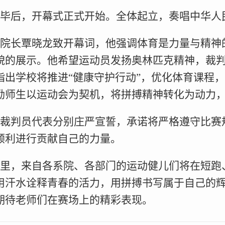
毕后，开幕式正式开始。全体起立，奏唱中华人
院长覃晓龙致开幕词，他强调体育是力量与精神
貌的展示。他希望运动员发扬奥林匹克精神，裁
指出学校将推进“健康守护行动”，优化体育课程
励师生以运动会为契机，将拼搏精神转化为动力
裁判员代表分别庄严宣誓，承诺将严格遵守比赛
顺利进行贡献自己的力量。
里，来自各系院、各部门的运动健儿们将在短跑
用汗水诠释青春的活力，用拼搏书写属于自己的
期待老师们在赛场上的精彩表现。