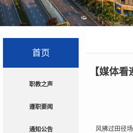
首页
【媒体看遵
职教之声
遵职要闻
风拂过田径场
通知公告