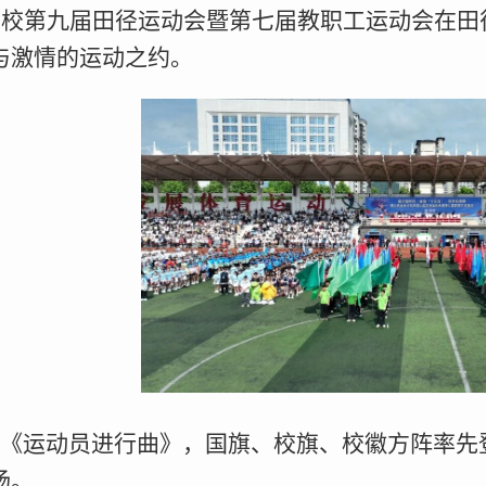
，学校第九届田径运动会暨第七届教职工运动会在
与激情的运动之约。
《运动员进行曲》，国旗、校旗、校徽方阵率先
扬。