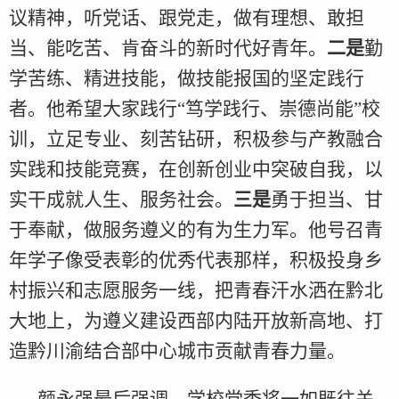
议精神，听党话、跟党走，做有理想、敢担
当、能吃苦、肯奋斗的新时代好青年。
二是
勤
学苦练、精进技能，做技能报国的坚定践行
者。他希望大家践行“笃学践行、崇德尚能”校
训，立足专业、刻苦钻研，积极参与产教融合
实践和技能竞赛，在创新创业中突破自我，以
实干成就人生、服务社会。
三是
勇于担当、甘
于奉献，做服务遵义的有为生力军。他号召青
年学子像受表彰的优秀代表那样，积极投身乡
村振兴和志愿服务一线，把青春汗水洒在黔北
大地上，为遵义建设西部内陆开放新高地、打
造黔川渝结合部中心城市贡献青春力量。