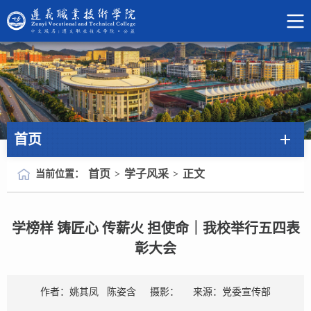
首页
首页
学子风采
正文
当前位置：
>
>
学榜样 铸匠心 传薪火 担使命｜我校举行五四表
彰大会
作者：姚其凤 陈姿含
摄影：
来源：党委宣传部