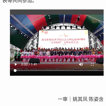
表等共同参加。
一审｜姚其凤 陈姿含