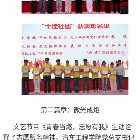
第二篇章：微光成炬
文艺节目《青春当燃，志愿有我》生动诠
释了志愿服务精神。汽车工程学院党总支书记