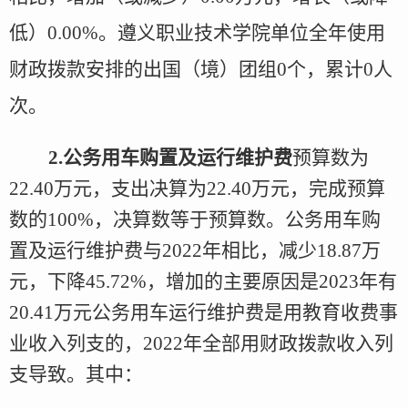
低）0.00%。遵义职业技术学院单位全年使用
财政拨款安排的出国（境）团组0个，累计0人
次。
2
.
公务用车购置及运行维护费
预算
数
为
22.40
万元，支出决算为
22.40
万元，完成预算
数
的
100
%，决算数
等于
预算数。公务用车购
置及运行维护费与
2022年
相比，减少
18.87
万
元，
下降
45.72
%，增加
的
主要原因是
2023年有
20.41万元公务用车运行维护费是用教育收费事
业收入列支的，2022年全部用财政拨款收入列
支导致
。其中：