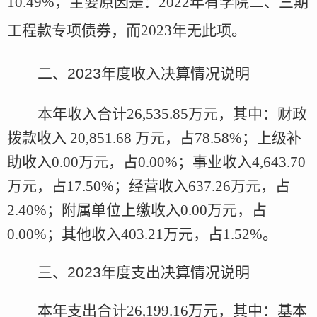
10.49
%
，主要原因是
：
2022年有学院二、三期
工程款专项债券，而2023年无此项。
二、
2023
年度
收入决算情况说明
本年收入合计
26,535.8
5
万元，其中：财政
拨款收入
20,851.68 万元，占
78.58
%
；上级补
助收入
0.00
万元，占
0.00
%；事业收入4,643.70
万元，占
17.50
%；经营收入637.26万元，占
2.40
%；附属单位上缴收入
0.00
万元，占
0.00
%
；
其他收入
403.21万元，占
1.52
%。
三、
2023
年度
支出决算情况说明
本年支出合计
26,199.16万元，其中：基本