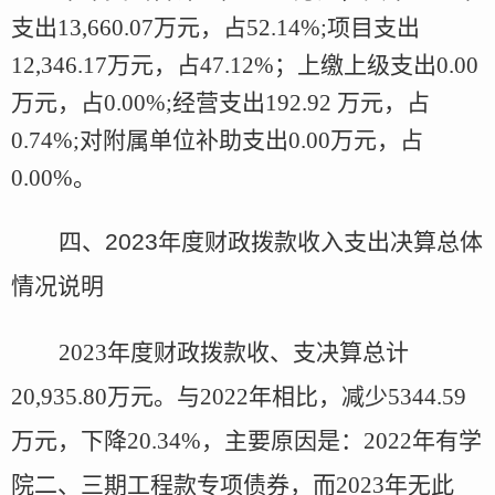
支出13,660.07万元，占
52.14
%;项目支出
12,346.17万元，占
47.12
%；上缴上级支出
0.00
万元，占
0.00
%;经营支出192.92 万元，占
0.74
%;对附属单位补助支出
0.00
万元，占
0.00
%。
四、
2023
年度
财政拨款收入支出决算
总体
情况说明
2023年度
财政拨款收、支决算总计
20,935.80万元
。
与
2022年
相比，减少
5
344.59
万
元，
下降
20.34
%，主要原因是
：
2022年有学
院二、三期工程款专项债券，而2023年无此