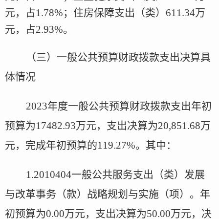
元，占
1.78
%
；
住房保障支出（类）
6
11.34
万
元，占
2.93
%
。
（三）一般公共预算财政拨款支出决算具
体情况
2023
年度
一般公共预算财政拨款支出年初
预算为
17482.93
万元，支出决算为
20,851.68
万
元，完成年初预算的
119.27
%
。其中：
1.2010404
一般公共服务支出（类）发展
与改革事务（款）战略规划与实施（项）。年
初预算为
0.00
万元，支出决算为
50.00
万元，决