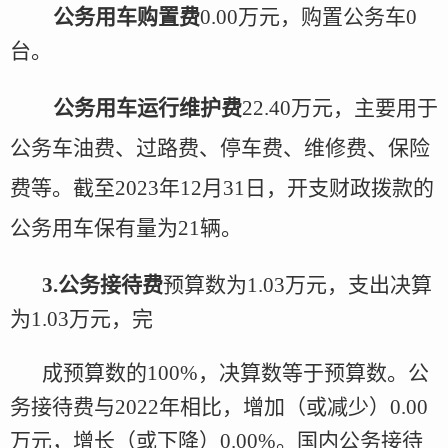
公务用车购置
费
0.00
万元，购置公务车
0
台
。
公务用车运行维护费
22.40
万元，主要用于
公务车油费、过路费、停车费、维修费、保险
费等。截至
2023年
12月31日，
开支
财政拨款的
公务用车保有量为
21
辆。
3.
公务接待费
预算
数
为
1.03
万元，支出决算
为
1.03
万元，完
成预算
数
的
100
%，决算数等于预算数。公
务接待费与
2022年
相比，增加（或减少）
0.00
万元，增长
（或下降）
0.00
%。
国内公务接待