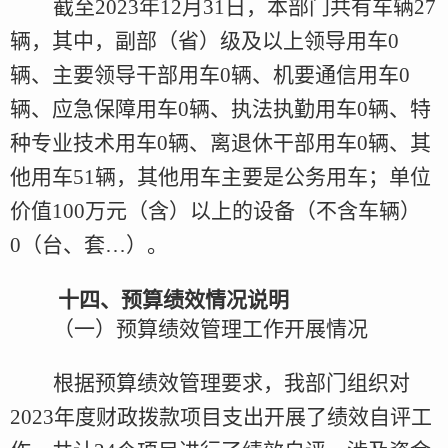
截至
2023年
12月31日，本
部门
共有车辆
27
辆，其中，副部（省）级及以上领导用车
0
辆、主要领导干部用车
0
辆、机要通信用车
0
辆、应急保障用车
0
辆、执法执勤用车
0
辆、特
种专业技术用车
0
辆、离退休干部用车
0
辆、其
他用车
51
辆，其他用车主要是公务用车；单位
价值
100万元（含）以上的设备
（不含车辆）
0
（台、套
…）。
十
四
、预算绩效情况说明
（
一
）预算绩效管理工作开展情况
根据预算绩效管理要求，我
部门
组织对
2023年度财政拨款
项目支出开展了绩效自评工