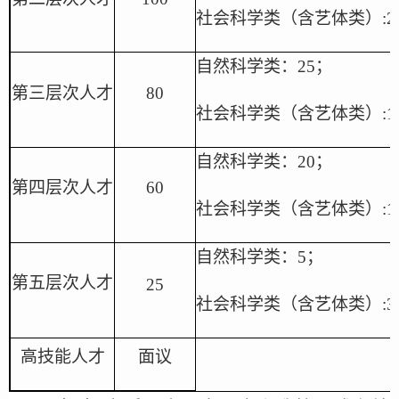
社会科学类
（
含艺体类
）
:
2
自然科学类：
2
5
；
第三层次人才
80
社会科学类
（
含艺体类
）
:
1
自然科学类：
20
；
第四层次人才
60
社会科学类
（
含艺体类
）
:
1
自然科学类：
5
；
第五层次
人才
25
社会科学类
（
含艺体类
）
:
3
高技能人才
面议