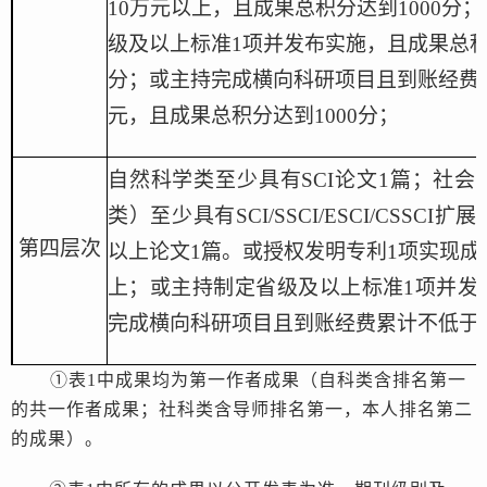
10万元以上，且
成果总积分达到
1
000分；
级及以上标准
1项并发布实施，
且成果总
分
；或
主持完成横向科研项目
且
到账经费
元
，
且成果总积分达到
1
000分
；
自然科学类至少具有
SCI论文1篇；社会
类
）
至少具有
SCI/SSCI/ESCI/
CSSCI扩
第四层次
以上论文1篇。
或授权发明专利
1项实现成
上
；
或主持制定省级及以上标准
1项并发
完成横向科研项目
且
到账经费累计不低于
①表1中成果均为第一作者成果
（
自科类含排名第一
的共一作
者成果；社科
类含导师排名第一，本人排名第二
的成果
）
。