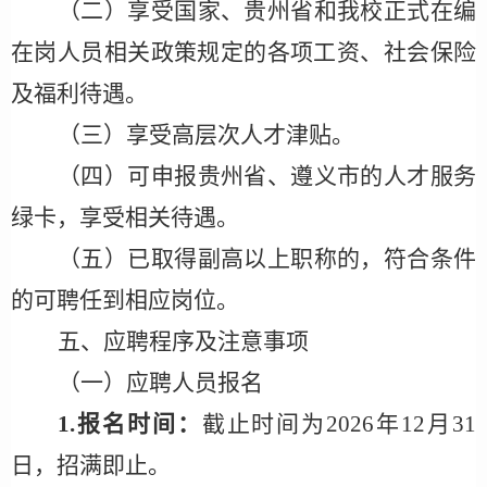
（
二
）
享受国家、贵州省和我校正式在编
在岗人员相关政策规定的各项工资、社会保险
及福利待遇。
（
三
）
享受高层次人才津贴。
（
四
）
可申报贵州省、遵义市的人才服务
绿卡，享受相关待遇。
（
五
）
已取得副高以上职称的，符合条件
的可聘任到相应岗位。
五、应聘程序及注意事项
（一）应聘人员报名
1.报名时间：
截止
时间为
2026
年
12
月
31
日，招满即止。