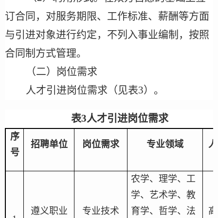
订合同，对服务期限、工作标准、薪酬等方面
与引进对象进行约定，不列入事业编制，按照
合同制方式管理。
（二）岗位需求
人才引进岗位需求（见表
3
）。
表
3
人才引进岗位需求
序
招聘单位
岗位需求
专业领域
人
号
农学、理学、工
学、艺术学、教
遵义职业
专业技术
育学、哲学、法
高