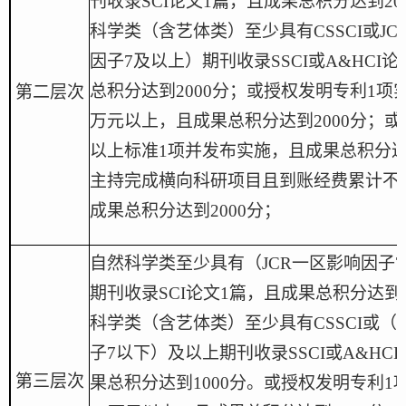
刊收录SCI论文1篇，且成果总积分达到
2
0
科学类
（
含艺体类
）
至少具有
CSSCI或
J
因子7及以上）
期刊收录
SSCI或A&HCI
总积分达到
2
000分
；或授权发明专利
1项
第二层次
万元以上，且
成果总积分达到
2
000分；
或
以上标准
1项并发布实施，
且成果总积分
主持完成横向科研项目
且
到账经费累计不
成果总积分达到
2
000分
；
自然科学类至少具有
（
JCR一
区
影响因子
期刊收录
SCI论文1篇，且成果总积分达到
科学类
（
含艺体类
）
至少具有
CSSCI或
（
子
7以下）
及以上期刊收录
SSCI或A&H
第三层次
果总积分达到1
0
00分。
或授权发明专利
1