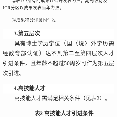
②表1中所有的成果以公开发表为准，期刊级别及
JCR
分区以成果发表当
年为准。
③成果积分详见
附件
2。
3.第五层次
具有博士学历学位
（
国
〈
境
〉
外学历需
经教育部
认证
）
达不到第二至第四
层次人才
引进条件
，
且年龄不超过
50周岁可作为第五层
次引进
。
4.高技能人才
高技能人才
需满足
相关
条件
（
见表
2
）。
表
2 高技能人才引进条件