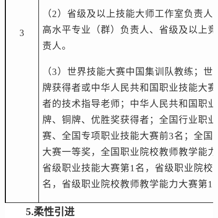
（
2
）
省级及以上技能大师工作室负责人
高水平专业
（
群
）
负责人、省级及以上竞
3
责人。
（
3
）
世界技能大赛中国集训队教练
；
世
牌获得者或中华人民共和国职业技能大赛
者的技术指导老师
；
中华人民共和国职业
牌、铜牌、优胜奖获得者
；
全国行业职业
赛、全国专项职业技能大赛前
3
名
；
全国
大赛一等奖，全国职业院校教师教学能力
省级职业技能大赛第
1
名，省级职业院校
名，省级职业院校教师教学能力大赛第
1
5.柔性引进