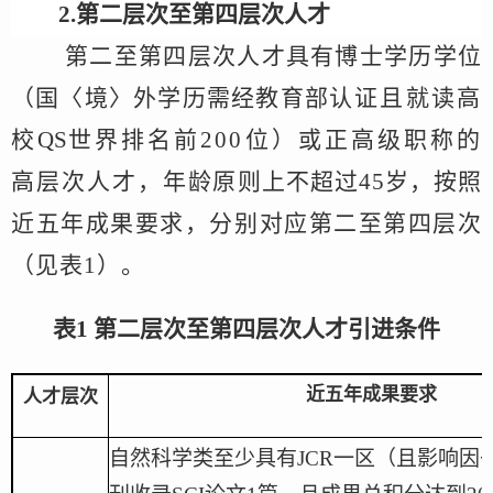
2.第
二层次至第四
层次人才
第二至第四层次人才
具有博士学历学位
（
国
〈
境
〉
外学历需经教育部
认证且就读高
校
QS
世界排名前
2
00
位
）
或正高级职称
的
高层
次人才，年
龄原则上不
超过
45
岁，
按照
近五年成果要求，分别对应第二至第四层次
（见表
1）
。
表
1 第二层次至第四层次人才引进条件
近五年成果要求
人才层次
自然科学类至少具有
JCR一区（且影响因