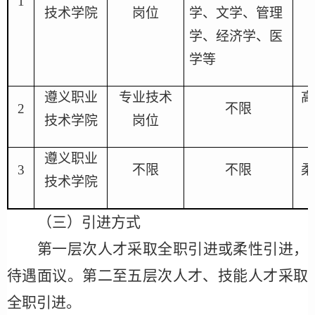
1
技术学院
岗位
学、文学、管理
学、经济学、医
学等
遵义职业
专业技术
高
2
不限
技术学院
岗位
遵义职业
3
不限
不限
柔
技术学院
（三）引进方式
第一层次人才采取全职引进或柔性引进，
待遇面议。第
二至五
层次人才
、
技能人才
采取
全职引进
。