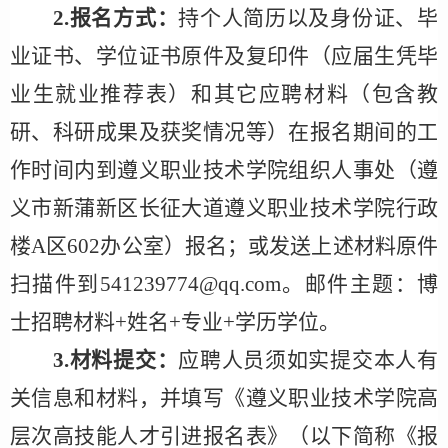
2.
报名方式：
持个人简历以及身份证、毕
业证书、学位证书原件及复印件（应届生凭毕
业生就业推荐表）和其它应聘材料（包含教
研、科研成果及获奖情况等）在报名期间的工
作时间内到
遵义职业技术学院组织
人事处（遵
义市新蒲新区
长征大道
遵义
职业技术
学院行政
楼
A
区
602
办公室）报名；或发送上述材料原件
扫描件到
541239774@qq.com
。邮件主题：博
士招聘材料
+
姓名
+
专业
+
学历学位。
3.
材料提交：
应聘人员须如实提交本人有
关信息和材料，并填写《遵义职业技术学院高
层次
高技能
人才引进报名表》（以下简称《报