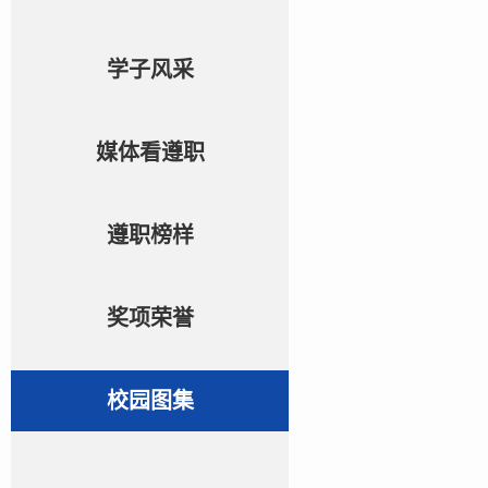
学子风采
媒体看遵职
遵职榜样
奖项荣誉
校园图集