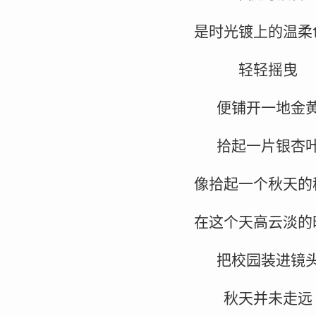
是时光镀上的温柔
轻轻摇曳
便铺开一地金
拾起一片银杏
像拾起一个秋天的
在这个天高云淡的
把校园装进镜
秋天并未走远