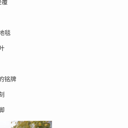
轻覆
地毯
叶
的铭牌
刻
脚