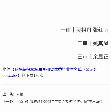
一审｜吴祖丹 张红雨
二审｜姚其凤
三审｜余显正
附件【
我校获得2026届贵州省优秀毕业生名单（公示）
docx.xlsx
】已下载
176
次
上一条：
喜报
下一条：
【喜报】我校获评2025年度综合考核“争先进位”突出单位