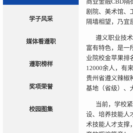
商业金融CBD
剧院、美术馆、
学子风采
隔墙相望，乃宜
遵义职业技术
媒体看遵职
富有特色，是一
业院校金苹果排
遵职榜样
12000余人，
贵州省遵义辣椒种
奖项荣誉
基地（省级）、
当前，学校紧
校园图集
设、培养技能人
术技能人才支撑