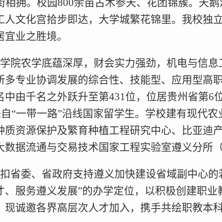
隔街相拥。校园800余亩古木参天、花团锦簇。天
工人文化宫拾步即达，大学城繁花锦里。我校独
居宜业之胜境。
学院农学底蕴深厚，财会实力强劲，机电与信息
所多专业协调发展的综合性、技能型、应用型高
名中由千名之外跃升至第431位，位居贵州省第6
有来自“一带一路”沿线国家留学生。学校建有现
质资源保护及繁育种植工程研究中心、比亚迪产业
大数据流通与交易技术国家工程实验室遵义分所
扣省委、省政府支持遵义加快建设省域副中心的
才、服务遵义发展”的办学定位，以积极创建职业
，现诚邀各界高层次人才加入，携手共绘职教本