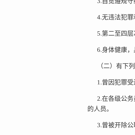
3.自觉遵规
4.无违法犯
5.第二至四
6.身体健康
（二）有下列
1.曾因犯罪
2.在各级公
的人员。
3.曾被开除