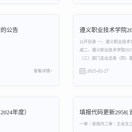
索的公告
遵义职业技术学院2
公开目录 一、遵义职业技
成二、遵义职业技术学院20
（三）部门支出总表（四）
（七）一般公共预算基本支
2025-02-27
查看详情+
济科目）（九）一般公共预算
024年度）
填报代码更新2958|
一审｜吴祖丹二审｜王永生