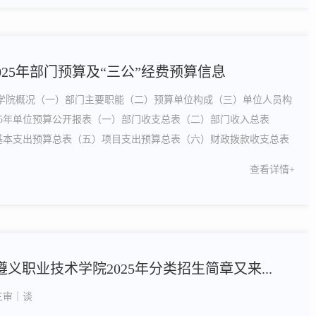
025年部门预算及“三公”经费预算信息
术学院概况（一）部门主要职能（二）预算单位构成（三）单位人员构
25年单位预算公开报表（一）部门收支总表（二）部门收入总表
基本支出预算总表（五）项目支出预算总表（六）财政拨款收支总表
出明细表（按经济分类）（八）一般公共预算基本支出明细表（按经
查看详情+
项目支出明细表（十）政府性基金预算支出...
 遵义职业技术学院2025年分类招生简章又来...
三审｜谈