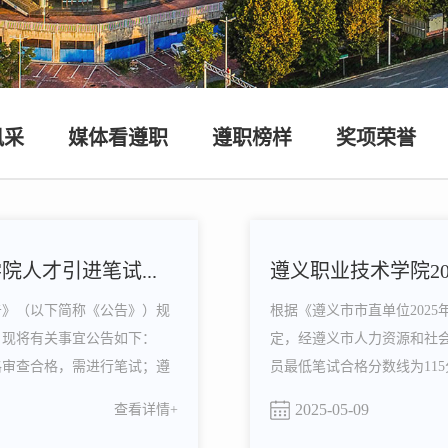
风采
媒体看遵职
遵职榜样
奖项荣誉
院人才引进笔试...
遵义职业技术学院20
告》（以下简称《公告》）规
根据《遵义市市直单位202
，现将有关事宜公告如下：
定，经遵义市人力资源和社会
格审查合格，需进行笔试；遵
员最低笔试合格分数线为11
进行笔试；遵义职业技术学院建
下：一、组织领导资格复审
2025-05-09
查看详情+
..
式进行。二、资格复审时间和地点复