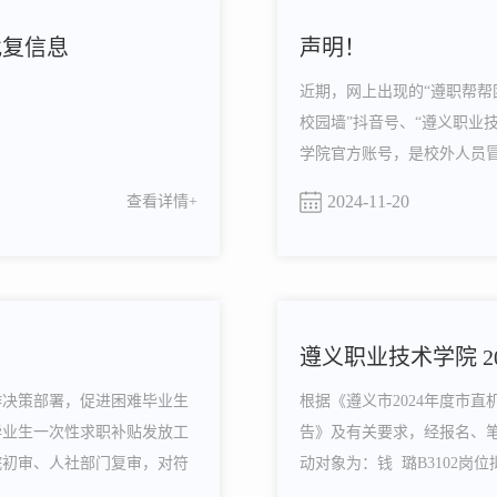
批复信息
声明！
近期，网上出现的“遵职帮帮
校园墙”抖音号、“遵义职业
学院官方账号，是校外人员
法权益，维护我校声誉，现郑重声明如
2024-11-20
查看详情+
校官方微信公众号为：遵义职
遵义职业技术学院 2
作决策部署，促进困难毕业生
根据《遵义市2024年度市
毕业生一次性求职补贴发放工
告》及有关要求，经报名、笔
我院初审、人社部门复审，对符
动对象为：钱 璐B3102岗
0日至2024年11月24日（时
调动对象为：代丹丹公示时间：