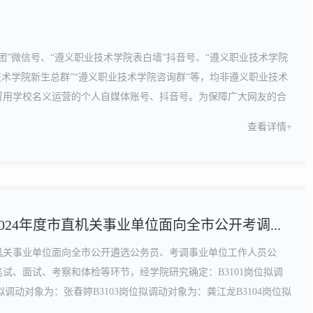
团”微信号、“遵义职业技术学院表白墙”抖音号、“遵义职业技术学院
技术学院新生总群”“遵义职业技术学院咨询群”等，均非遵义职业技术
冒用学校名义运营的个人自媒体账号、抖音号。为保障广大网友的合
下：一、学校官方网站为https://www.zyzy.edu.cn/ ；二、学
查看详情+
业技术学院官微、彩...
024年度市直机关事业单位面向全市公开考调...
直机关事业单位面向全市公开遴选公务员、考调事业单位工作人员公
试、面试、考察和体检等环节，经学院研究确定：B3101岗位拟调
位拟调动对象为：张春婷B3103岗位拟调动对象为：龚江龙B3104岗位拟
2024年11月1日—11月7日（5个工作日）现予以公示。公示期内如